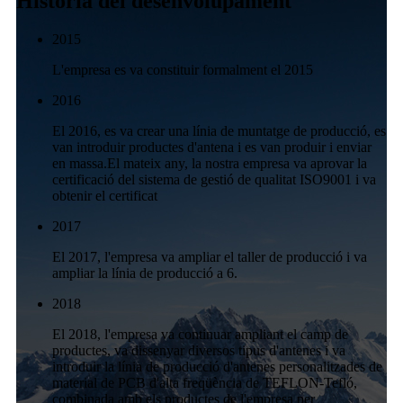
Història del desenvolupament
2015
L'empresa es va constituir formalment el 2015
2016
El 2016, es va crear una línia de muntatge de producció, es
van introduir productes d'antena i es van produir i enviar
en massa.El mateix any, la nostra empresa va aprovar la
certificació del sistema de gestió de qualitat ISO9001 i va
obtenir el certificat
2017
El 2017, l'empresa va ampliar el taller de producció i va
ampliar la línia de producció a 6.
2018
El 2018, l'empresa va continuar ampliant el camp de
productes, va dissenyar diversos tipus d'antenes i va
introduir la línia de producció d'antenes personalitzades de
material de PCB d'alta freqüència de TEFLON-Tefló,
combinada amb els productes de l'empresa per