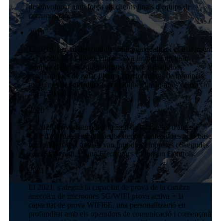
desenvolupar amb força els clients finals d'equips de
comunicació.
2019
El 2019, per tal de controlar millor la qualitat i el lliurament
del producte, la nostra empresa va introduir un gran
nombre d'equips automatitzats, com ara màquines
automàtiques de pelar filferro i perforadores de terminals,
màquines de soldadura automàtiques i màquines de cocció
automàtiques.
2020
El 2020, es van introduir la línia de productes d'antena
FRP d'antena d'embelliment exterior i antena d'estació base
micro.El mateix any, es van introduir empreses conegudes
com Skyworth, China Electronics i Johnson Controls.
2021
El 2021, s'afegirà la capacitat de prova de la cambra
anecoica de microones 5G/WIFI prova activa + la
capacitat de prova WIFI6E, una personalització en
profunditat amb els operadors de comunicació i començarà