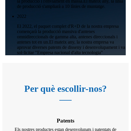
la producció i l'enviament en massa.El mateix any, la línia
de producció s'ampliarà a 10 línies de muntatge.
2022
El 2022, el paquet complet d'R+D de la nostra empresa
començarà la producció massiva d'antenes
omnidireccionals de gamma alta, antenes direccionals i
antenes tot en un.El mateix any, la nostra empresa va
aprovar diverses patents de disseny i desenvolupament i va
sol·licitar "Empresa nacional d'alta tecnologia"
Per què escollir-nos?
Patents
Els nostres productes estan desenvolupats i patentats de