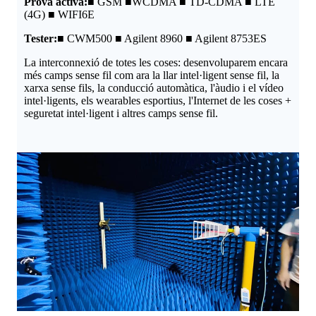
Prova activa:
■ GSM ■WCDMA ■ TD-CDMA ■ LTE
(4G) ■ WIFI6E
Tester:
■ CWM500 ■ Agilent 8960 ■ Agilent 8753ES
La interconnexió de totes les coses: desenvoluparem encara
més camps sense fil com ara la llar intel·ligent sense fil, la
xarxa sense fils, la conducció automàtica, l'àudio i el vídeo
intel·ligents, els wearables esportius, l'Internet de les coses +
seguretat intel·ligent i altres camps sense fil.