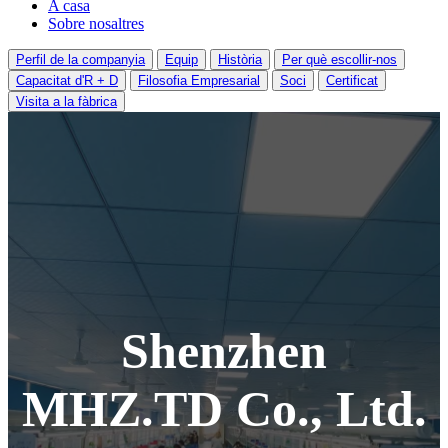
A casa
Sobre nosaltres
Perfil de la companyia
Equip
Història
Per què escollir-nos
Capacitat d'R + D
Filosofia Empresarial
Soci
Certificat
Visita a la fàbrica
Shenzhen
MHZ.TD Co., Ltd.