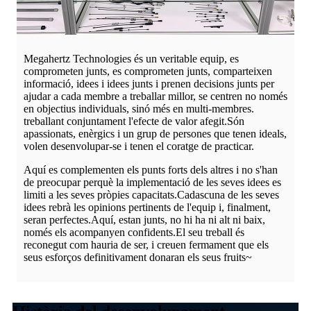
Megahertz Technologies és un veritable equip, es
comprometen junts, es comprometen junts, comparteixen
informació, idees i idees junts i prenen decisions junts per
ajudar a cada membre a treballar millor, se centren no només
en objectius individuals, sinó més en multi-membres.
treballant conjuntament l'efecte de valor afegit.Són
apassionats, enèrgics i un grup de persones que tenen ideals,
volen desenvolupar-se i tenen el coratge de practicar.
Aquí es complementen els punts forts dels altres i no s'han
de preocupar perquè la implementació de les seves idees es
limiti a les seves pròpies capacitats.Cadascuna de les seves
idees rebrà les opinions pertinents de l'equip i, finalment,
seran perfectes.Aquí, estan junts, no hi ha ni alt ni baix,
només els acompanyen confidents.El seu treball és
reconegut com hauria de ser, i creuen fermament que els
seus esforços definitivament donaran els seus fruits~